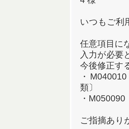
いつもご利
任意項目に
入力が必要
今後修正す
・M040010
類〕
・M0500
ご指摘あり