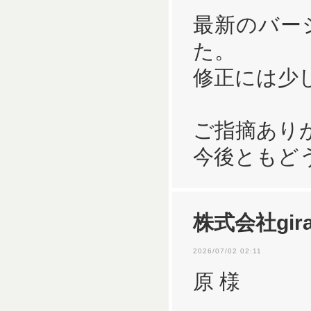
最新のバー
た。
修正には少
ご指摘あり
今後ともど
株式会社gira
2026/07/02 02:11
原 様