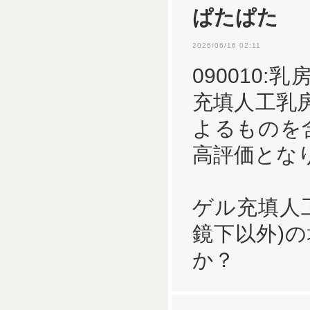
ぱたぱた
2026/06/16 02:11
090010
充填人工乳房
よるものを
高評価とな
ゲル充填人
鏡下以外)
か？