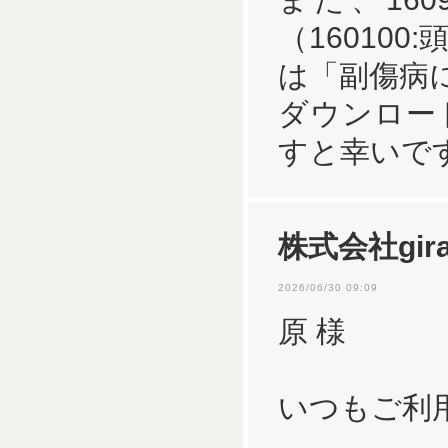
（16010
は「副傷病に
ダウンロー
すと幸いで
株式会社gira
2026/06/30 09:09
原 様
いつもご利