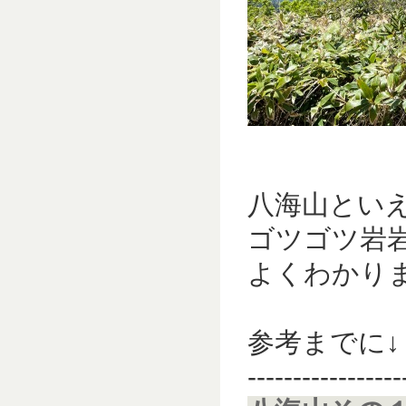
八海山とい
ゴツゴツ岩
よくわかりまし
参考までに↓
-----------------