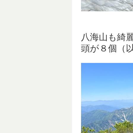
八海山も綺
頭が８個（以