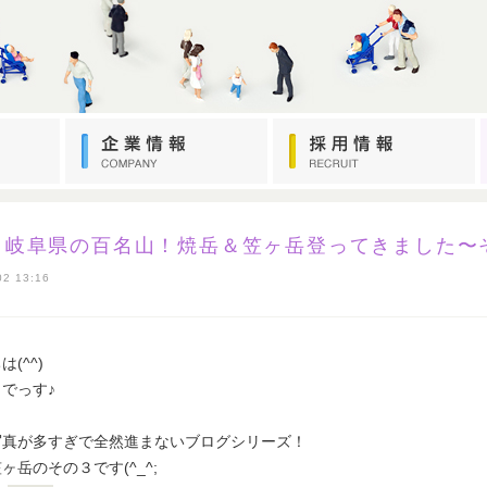
＆岐阜県の百名山！焼岳＆笠ヶ岳登ってきました〜
02 13:16
(^^)
でっす♪
写真が多すぎで全然進まないブログシリーズ！
ヶ岳のその３です(^_^;