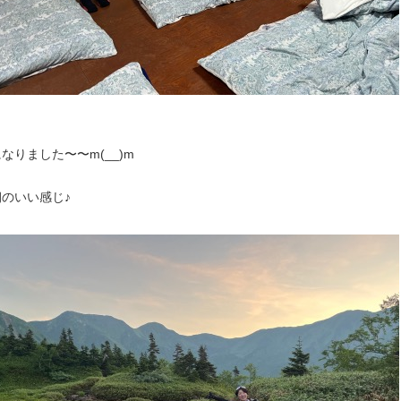
なりました〜〜m(__)m
のいい感じ♪