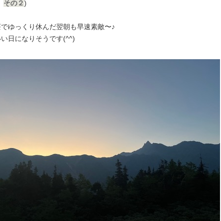
、
その２
)
荘でゆっくり休んだ翌朝も早速素敵〜♪
い日になりそうです(^^)