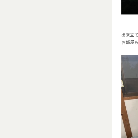
出来立
お部屋も